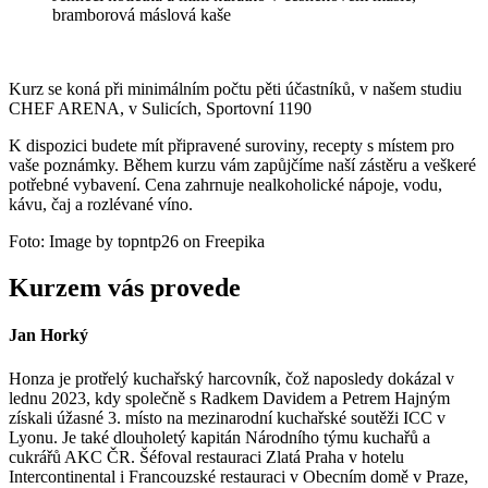
bramborová máslová kaše
Kurz se koná při minimálním počtu pěti účastníků, v našem studiu
CHEF ARENA, v Sulicích, Sportovní 1190
K dispozici budete mít připravené suroviny, recepty s místem pro
vaše poznámky. Během kurzu vám zapůjčíme naší zástěru a veškeré
potřebné vybavení. Cena zahrnuje nealkoholické nápoje, vodu,
kávu, čaj a rozlévané víno.
Foto: Image by topntp26 on Freepika
Kurzem vás provede
Jan Horký
Honza je protřelý kuchařský harcovník, čož naposledy dokázal v
lednu 2023, kdy společně s Radkem Davidem a Petrem Hajným
získali úžasné 3. místo na mezinarodní kuchařské soutěži ICC v
Lyonu. Je také dlouholetý kapitán Národního týmu kuchařů a
cukrářů AKC ČR. Šéfoval restauraci Zlatá Praha v hotelu
Intercontinental i Francouzské restauraci v Obecním domě v Praze,