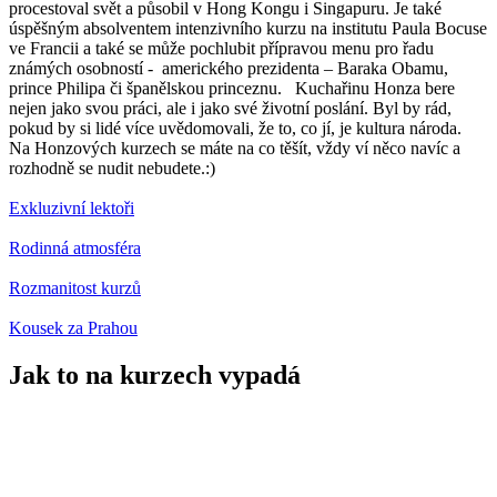
procestoval svět a působil v Hong Kongu i Singapuru. Je také
úspěšným absolventem intenzivního kurzu na institutu Paula Bocuse
ve Francii a také se může pochlubit přípravou menu pro řadu
známých osobností - amerického prezidenta – Baraka Obamu,
prince Philipa či španělskou princeznu. Kuchařinu Honza bere
nejen jako svou práci, ale i jako své životní poslání. Byl by rád,
pokud by si lidé více uvědomovali, že to, co jí, je kultura národa.
Na Honzových kurzech se máte na co těšít, vždy ví něco navíc a
rozhodně se nudit nebudete.:)
Exkluzivní lektoři
Rodinná atmosféra
Rozmanitost kurzů
Kousek za Prahou
Jak to na kurzech vypadá