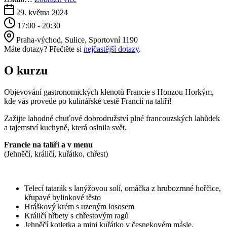
29. května 2024
17:00 - 20:30
Praha-východ, Sulice, Sportovní 1190
Máte dotazy? Přečtěte si
nejčastější dotazy
.
O kurzu
Objevování gastronomických klenotů Francie s Honzou Horkým,
kde vás provede po kulinářské cestě Francií na talíři!
Zažijte lahodné chuťové dobrodružství plné francouzských lahůdek
a tajemství kuchyně, která oslnila svět.
Francie na talíři a v menu
(Jehněčí, králičí, kuřátko, chřest)
Telecí tatarák s lanýžovou solí, omáčka z hrubozrnné hořčice,
křupavé bylinkové těsto
Hráškový krém s uzeným lososem
Králičí hřbety s chřestovým ragů
Jehněčí kotletka a mini kuřátko v česnekovém másle,