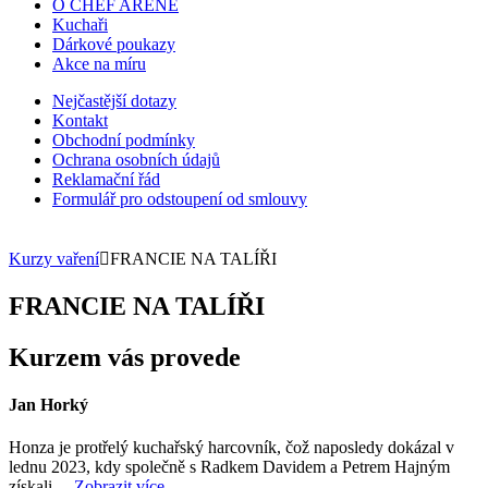
O CHEF ARENE
Kuchaři
Dárkové poukazy
Akce na míru
Nejčastější dotazy
Kontakt
Obchodní podmínky
Ochrana osobních údajů
Reklamační řád
Formulář pro odstoupení od smlouvy
Kurzy vaření
FRANCIE NA TALÍŘI
FRANCIE NA TALÍŘI
Kurzem vás provede
Jan Horký
Honza je protřelý kuchařský harcovník, čož naposledy dokázal v
lednu 2023, kdy společně s Radkem Davidem a Petrem Hajným
získali…
Zobrazit více