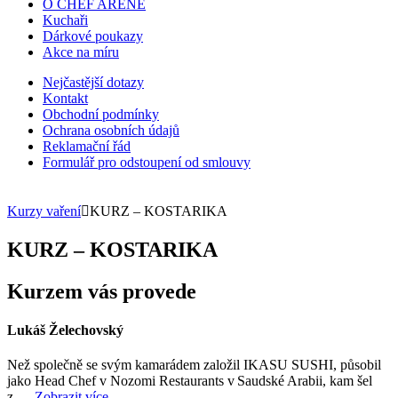
O CHEF ARENE
Kuchaři
Dárkové poukazy
Akce na míru
Nejčastější dotazy
Kontakt
Obchodní podmínky
Ochrana osobních údajů
Reklamační řád
Formulář pro odstoupení od smlouvy
Kurzy vaření
KURZ – KOSTARIKA
KURZ – KOSTARIKA
Kurzem vás provede
Lukáš Želechovský
Než společně se svým kamarádem založil IKASU SUSHI, působil
jako Head Chef v Nozomi Restaurants v Saudské Arabii, kam šel
z …
Zobrazit více