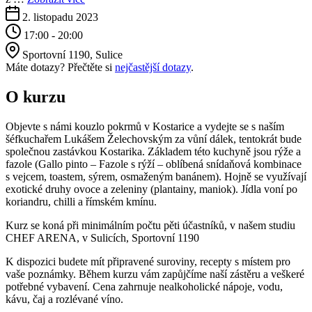
2. listopadu 2023
17:00 - 20:00
Sportovní 1190, Sulice
Máte dotazy? Přečtěte si
nejčastější dotazy
.
O kurzu
Objevte s námi kouzlo pokrmů v Kostarice a v
ydejte se s naším
šéfkuchařem Lukášem
Želechovským
za vůní dálek, tentokrát bude
společnou zastávkou Kostarika. Základem této kuchyně jsou rýže a
fazole (
Gallo
pinto – Fazole s
rýží – oblíbená
snídaňová kombinace
s vejcem, toastem, sýrem, osmaženým banánem). Hojně se využívají
exotické druhy ovoce a zeleniny (
plantainy
, maniok). Jídla voní po
koriandru, chilli a římském kmínu.
Kurz se koná při minimálním počtu pěti účastníků, v našem studiu
CHEF ARENA, v Sulicích, Sportovní 1190
K dispozici budete mít připravené suroviny, recepty s místem pro
vaše poznámky. Během kurzu vám zapůjčíme naší zástěru a veškeré
potřebné vybavení. Cena zahrnuje nealkoholické nápoje, vodu,
kávu, čaj a rozlévané víno.