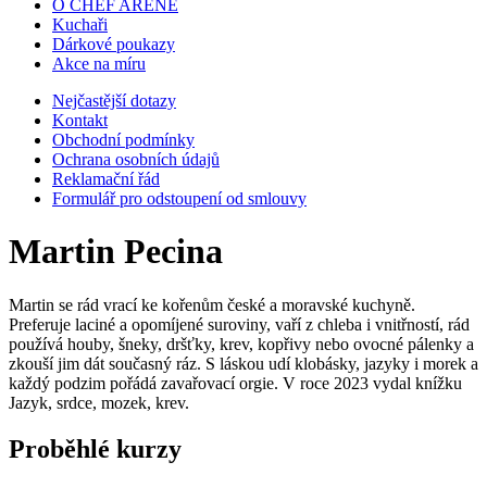
O CHEF ARENE
Kuchaři
Dárkové poukazy
Akce na míru
Nejčastější dotazy
Kontakt
Obchodní podmínky
Ochrana osobních údajů
Reklamační řád
Formulář pro odstoupení od smlouvy
Martin Pecina
Martin se rád vrací ke kořenům české a moravské kuchyně.
Preferuje laciné a opomíjené suroviny, vaří z chleba i vnitřností, rád
používá houby, šneky, dršťky, krev, kopřivy nebo ovocné pálenky a
zkouší jim dát současný ráz. S láskou udí klobásky, jazyky i morek a
každý podzim pořádá zavařovací orgie. V roce 2023 vydal knížku
Jazyk, srdce, mozek, krev.
Proběhlé kurzy