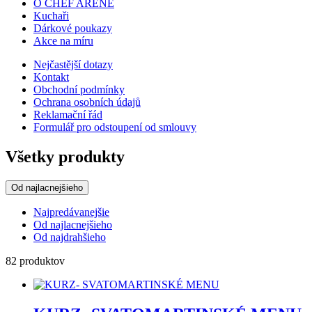
O CHEF ARENE
Kuchaři
Dárkové poukazy
Akce na míru
Nejčastější dotazy
Kontakt
Obchodní podmínky
Ochrana osobních údajů
Reklamační řád
Formulář pro odstoupení od smlouvy
Všetky produkty
Od najlacnejšieho
Najpredávanejšie
Od najlacnejšieho
Od najdrahšieho
82 produktov